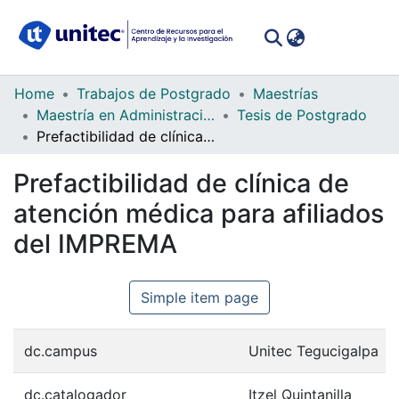
(curren
Log In
Communities
Home
Trabajos de Postgrado
Maestrías
&
Maestría en Administración de Proyectos
Tesis de Postgrado
Collections
Prefactibilidad de clínica de atención médica para afiliados del IMPREMA
All of DSpace
Prefactibilidad de clínica de
atención médica para afiliados
Statistics
del IMPREMA
Simple item page
dc.campus
Unitec Tegucigalpa
dc.catalogador
Itzel Quintanilla