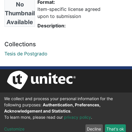
Format:
No
Item-specific license agreed
Thumbnail
upon to submission
Available
Description:
Collections
Tesis de Postgrado
We collect and process your personal information for the
UNIVERSIDAD TECNOLÓGICA CENTROAMERICANA UNITEC
following purposes:
Authentication, Preferences,
BOULEVARD KENNEDY, V-782, FRENTE A RESIDENCIAL HONDURAS.
TEGUCIGALPA, FRANCISCO MORAZÁN, 11101
Acknowledgement and Statistics
.
To learn more, please read our
privacy policy
.
© 2024 Todos los Derechos Reservados.
Customize
Decline
That's ok
Desarrollado en DSpace - Versión 7.6 por |
IGNITE