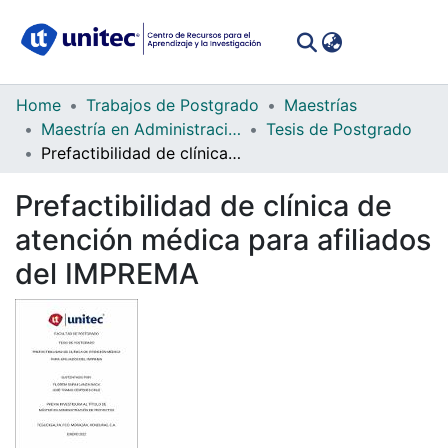
(curren
Log In
Communities
Home
Trabajos de Postgrado
Maestrías
&
Maestría en Administración de Proyectos
Tesis de Postgrado
Collections
Prefactibilidad de clínica de atención médica para afiliados del IMPREMA
All of DSpace
Prefactibilidad de clínica de
atención médica para afiliados
Statistics
del IMPREMA