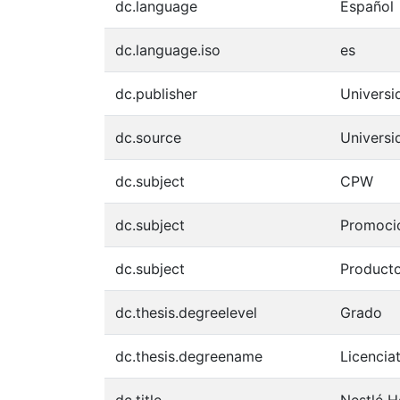
dc.language
Español
dc.language.iso
es
dc.publisher
Univers
dc.source
Univers
dc.subject
CPW
dc.subject
Promoci
dc.subject
Product
dc.thesis.degreelevel
Grado
dc.thesis.degreename
Licencia
dc.title
Nestlé H