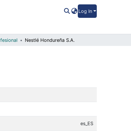
Log In
fesional
Nestlé Hondureña S.A.
es_ES