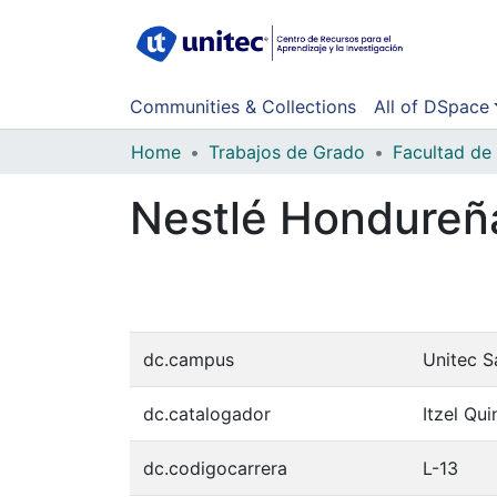
Communities & Collections
All of DSpace
Home
Trabajos de Grado
Nestlé Hondureña
dc.campus
Unitec S
dc.catalogador
Itzel Qui
dc.codigocarrera
L-13