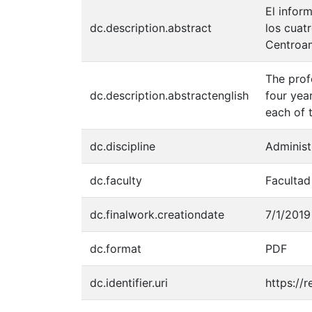
El infor
dc.description.abstract
los cuat
Centroam
The prof
dc.description.abstractenglish
four yea
each of t
dc.discipline
Administ
dc.faculty
Facultad
dc.finalwork.creationdate
7/1/2019
dc.format
PDF
dc.identifier.uri
https://