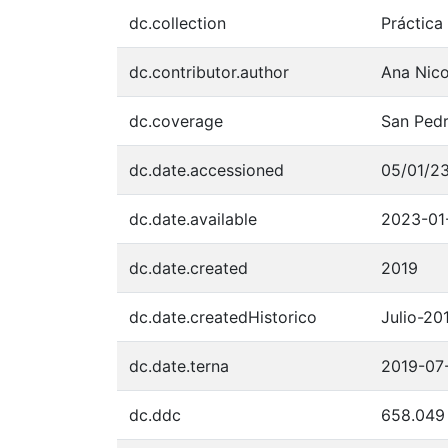
dc.collection
Práctica
dc.contributor.author
Ana Nic
dc.coverage
San Pedr
dc.date.accessioned
05/01/23
dc.date.available
2023-01
dc.date.created
2019
dc.date.createdHistorico
Julio-20
dc.date.terna
2019-07
dc.ddc
658.049