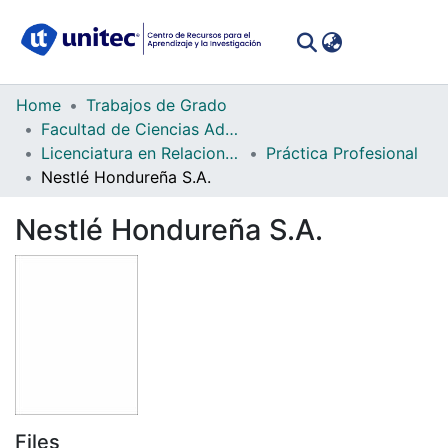
(curren
Log In
Communities
Home
Trabajos de Grado
&
Facultad de Ciencias Administrativas y Sociales
Collections
Licenciatura en Relaciones Internacionales
Práctica Profesional
Nestlé Hondureña S.A.
All of DSpace
Nestlé Hondureña S.A.
Statistics
Files