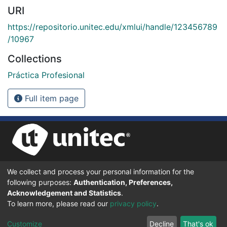
URI
https://repositorio.unitec.edu/xmlui/handle/123456789
/10967
Collections
Práctica Profesional
Full item page
We collect and process your personal information for the
UNIVERSIDAD TECNOLÓGICA CENTROAMERICANA UNITEC
following purposes:
Authentication, Preferences,
BOULEVARD KENNEDY, V-782, FRENTE A RESIDENCIAL HONDURAS.
TEGUCIGALPA, FRANCISCO MORAZÁN, 11101
Acknowledgement and Statistics
.
To learn more, please read our
privacy policy
.
© 2024 Todos los Derechos Reservados.
Customize
Decline
That's ok
Desarrollado en DSpace - Versión 7.6 por |
IGNITE