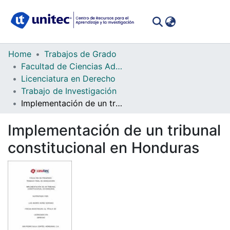
(curren
Log In
Communities
Home
Trabajos de Grado
&
Facultad de Ciencias Administrativas y Sociales
Collections
Licenciatura en Derecho
Trabajo de Investigación
All of DSpace
Implementación de un tribunal constitucional en Honduras
Statistics
Implementación de un tribunal
constitucional en Honduras