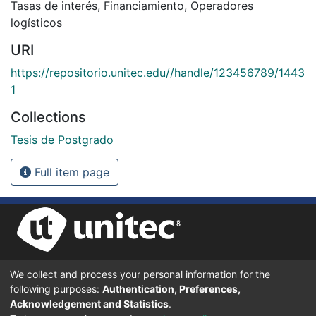
Tasas de interés
,
Financiamiento
,
Operadores
logísticos
URI
https://repositorio.unitec.edu//handle/123456789/1443
1
Collections
Tesis de Postgrado
Full item page
We collect and process your personal information for the
UNIVERSIDAD TECNOLÓGICA CENTROAMERICANA UNITEC
following purposes:
Authentication, Preferences,
BOULEVARD KENNEDY, V-782, FRENTE A RESIDENCIAL HONDURAS.
TEGUCIGALPA, FRANCISCO MORAZÁN, 11101
Acknowledgement and Statistics
.