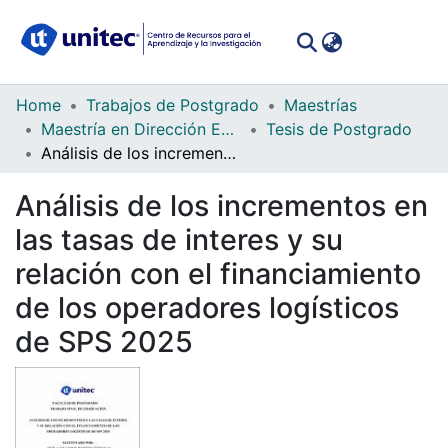
(curren
Log In
Communities
Home
Trabajos de Postgrado
Maestrías
&
Maestría en Dirección Empresarial
Tesis de Postgrado
Collections
Análisis de los incrementos en las tasas de interes y su relación con el financiamiento de los operadores logísticos de SPS 2025
All of DSpace
Análisis de los incrementos en
las tasas de interes y su
Statistics
relación con el financiamiento
de los operadores logísticos
de SPS 2025