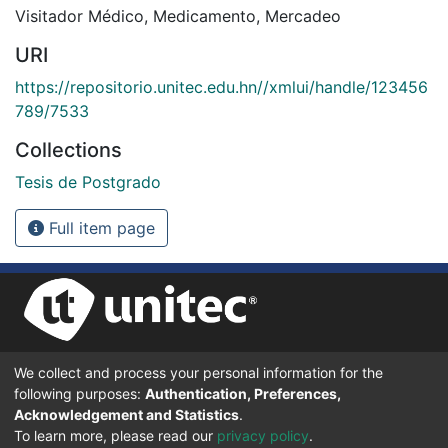
Visitador Médico
,
Medicamento
,
Mercadeo
URI
https://repositorio.unitec.edu.hn//xmlui/handle/123456
789/7533
Collections
Tesis de Postgrado
Full item page
We collect and process your personal information for the
UNIVERSIDAD TECNOLÓGICA CENTROAMERICANA UNITEC
following purposes:
Authentication, Preferences,
BOULEVARD KENNEDY, V-782, FRENTE A RESIDENCIAL HONDURAS.
TEGUCIGALPA, FRANCISCO MORAZÁN, 11101
Acknowledgement and Statistics
.
To learn more, please read our
privacy policy
.
© 2024 Todos los Derechos Reservados.