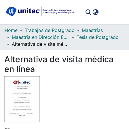
(curren
Log In
Communities
Home
Trabajos de Postgrado
Maestrías
&
Maestría en Dirección Empresarial
Tesis de Postgrado
Collections
Alternativa de visita médica en línea
All of DSpace
Alternativa de visita médica
en línea
Statistics