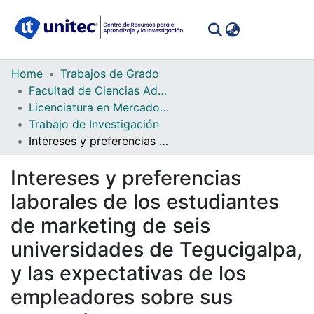
(curren
Log In
Communities
Home
Trabajos de Grado
&
Facultad de Ciencias Administrativas y Sociales
Collections
Licenciatura en Mercadotecnia
Trabajo de Investigación
All of DSpace
Intereses y preferencias laborales de los estudiantes de marketing de seis universidades de Tegucigalpa, y las expectativas de los empleadores sobre sus egresados
Statistics
Intereses y preferencias
laborales de los estudiantes
de marketing de seis
universidades de Tegucigalpa,
y las expectativas de los
empleadores sobre sus