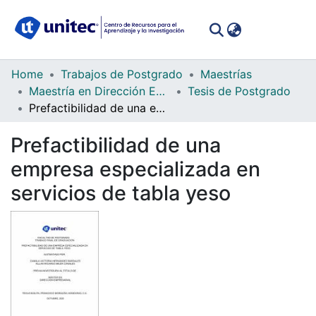
(curren
Log In
Communities
Home
Trabajos de Postgrado
Maestrías
&
Maestría en Dirección Empresarial
Tesis de Postgrado
Collections
Prefactibilidad de una empresa especializada en servicios de tabla yeso
All of DSpace
Prefactibilidad de una
empresa especializada en
Statistics
servicios de tabla yeso