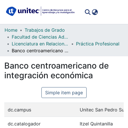
(curren
Log In
Communities
Home
Trabajos de Grado
&
Facultad de Ciencias Administrativas y Sociales
Collections
Licenciatura en Relaciones Internacionales
Práctica Profesional
Banco centroamericano de integración económica
All of DSpace
Banco centroamericano de
Statistics
integración económica
Simple item page
dc.campus
Unitec San Pedro Sula
dc.catalogador
Itzel Quintanilla