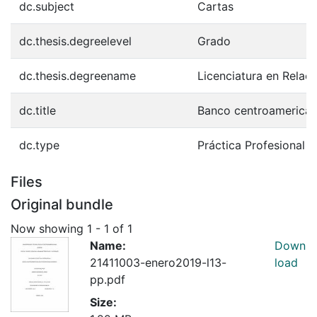
dc.subject
Cartas
dc.thesis.degreelevel
Grado
dc.thesis.degreename
Licenciatura en Relaci
dc.title
Banco centroamerican
dc.type
Práctica Profesional
Files
Original bundle
Now showing
1 - 1 of 1
Name:
Down
21411003-enero2019-l13-
load
pp.pdf
Size: