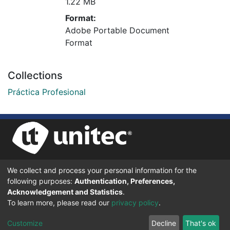
1.22 MB
Format:
Adobe Portable Document
Format
Collections
Práctica Profesional
We collect and process your personal information for the
UNIVERSIDAD TECNOLÓGICA CENTROAMERICANA UNITEC
following purposes:
Authentication, Preferences,
BOULEVARD KENNEDY, V-782, FRENTE A RESIDENCIAL HONDURAS.
TEGUCIGALPA, FRANCISCO MORAZÁN, 11101
Acknowledgement and Statistics
.
To learn more, please read our
privacy policy
.
© 2024 Todos los Derechos Reservados.
Customize
Decline
That's ok
Desarrollado en DSpace - Versión 7.6 por |
IGNITE