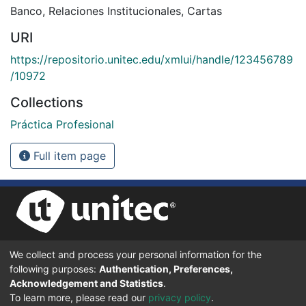
Banco
,
Relaciones Institucionales
,
Cartas
URI
https://repositorio.unitec.edu/xmlui/handle/123456789
/10972
Collections
Práctica Profesional
Full item page
We collect and process your personal information for the
UNIVERSIDAD TECNOLÓGICA CENTROAMERICANA UNITEC
following purposes:
Authentication, Preferences,
BOULEVARD KENNEDY, V-782, FRENTE A RESIDENCIAL HONDURAS.
TEGUCIGALPA, FRANCISCO MORAZÁN, 11101
Acknowledgement and Statistics
.
To learn more, please read our
privacy policy
.
© 2024 Todos los Derechos Reservados.