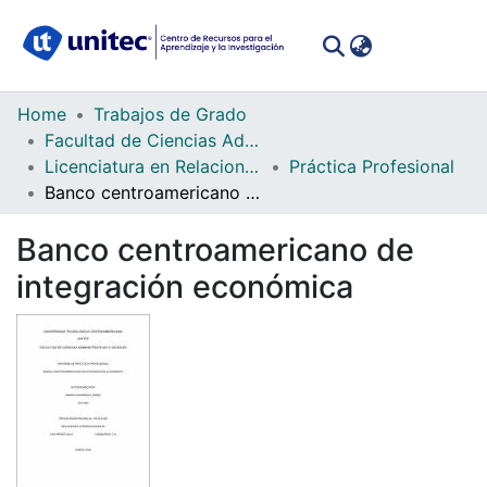
(curren
Log In
Communities
Home
Trabajos de Grado
&
Facultad de Ciencias Administrativas y Sociales
Collections
Licenciatura en Relaciones Internacionales
Práctica Profesional
Banco centroamericano de integración económica
All of DSpace
Banco centroamericano de
Statistics
integración económica