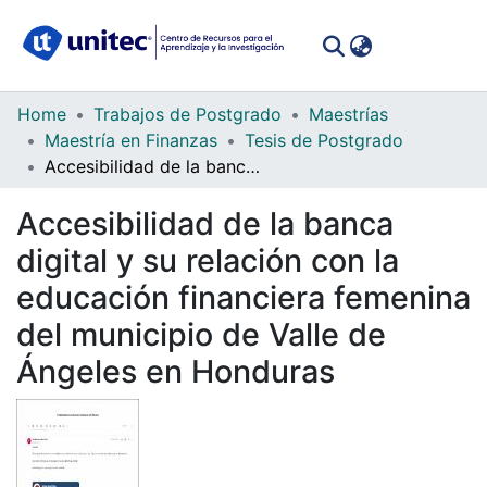
(curren
Log In
Communities
Home
Trabajos de Postgrado
Maestrías
&
Maestría en Finanzas
Tesis de Postgrado
Collections
Accesibilidad de la banca digital y su relación con la educación financiera femenina del municipio de Valle de Ángeles en Honduras
All of DSpace
Accesibilidad de la banca
digital y su relación con la
Statistics
educación financiera femenina
del municipio de Valle de
Ángeles en Honduras