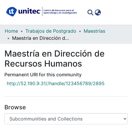
(curren
Log In
Communities
Home
Trabajos de Postgrado
Maestrías
&
Maestría en Dirección de Recursos Humanos
Collections
Maestría en Dirección de
All of DSpace
Recursos Humanos
Statistics
Permanent URI for this community
http://52.190.9.31//handle/123456789/2895
Browse