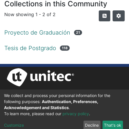
Collections in this Community
Now showing
1 - 2 of 2
Proyecto de Graduación
21
Tesis de Postgrado
118
We collect and process your personal information for the
UNIVERSIDAD TECNOLÓGICA CENTROAMERICANA UNITEC
following purposes:
Authentication, Preferences,
BOULEVARD KENNEDY, V-782, FRENTE A RESIDENCIAL HONDURAS.
TEGUCIGALPA, FRANCISCO MORAZÁN, 11101
Acknowledgement and Statistics
.
To learn more, please read our
privacy policy
.
© 2024 Todos los Derechos Reservados.
Customize
Decline
That's ok
Desarrollado en DSpace - Versión 7.6 por |
IGNITE