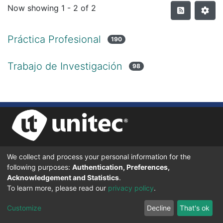
Now showing
1 - 2 of 2
Práctica Profesional
190
Trabajo de Investigación
98
We collect and process your personal information for the
UNIVERSIDAD TECNOLÓGICA CENTROAMERICANA UNITEC
following purposes:
Authentication, Preferences,
BOULEVARD KENNEDY, V-782, FRENTE A RESIDENCIAL HONDURAS.
TEGUCIGALPA, FRANCISCO MORAZÁN, 11101
Acknowledgement and Statistics
.
To learn more, please read our
privacy policy
.
© 2024 Todos los Derechos Reservados.
Customize
Decline
That's ok
Desarrollado en DSpace - Versión 7.6 por |
IGNITE