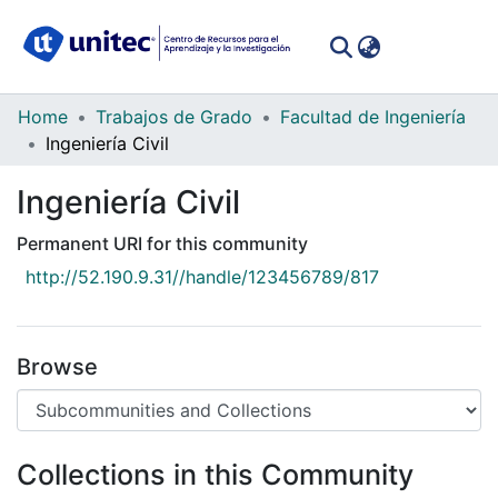
(curren
Log In
Communities
Home
Trabajos de Grado
Facultad de Ingeniería
&
Ingeniería Civil
Collections
Ingeniería Civil
All of DSpace
Permanent URI for this community
Statistics
http://52.190.9.31//handle/123456789/817
Browse
Collections in this Community