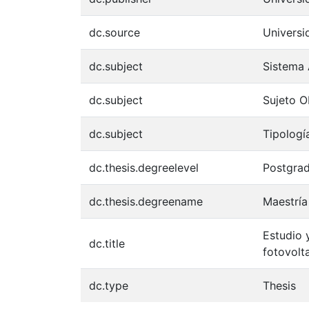
dc.source
Univers
dc.subject
Sistema 
dc.subject
Sujeto O
dc.subject
Tipologí
dc.thesis.degreelevel
Postgra
dc.thesis.degreename
Maestría
Estudio 
dc.title
fotovolt
dc.type
Thesis