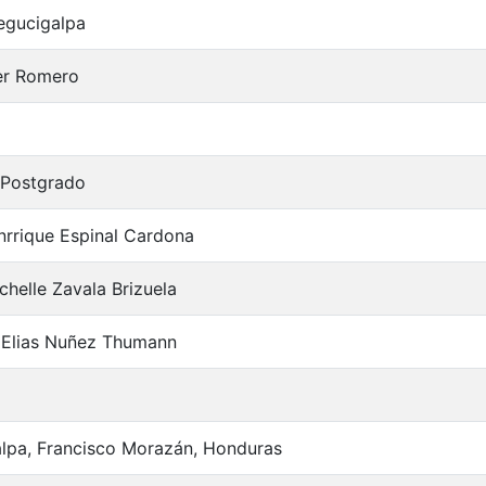
egucigalpa
er Romero
 Postgrado
nrrique Espinal Cardona
chelle Zavala Brizuela
 Elias Nuñez Thumann
lpa, Francisco Morazán, Honduras