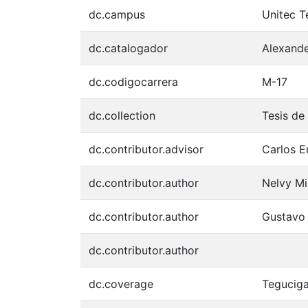
dc.campus
Unitec T
dc.catalogador
Alexand
dc.codigocarrera
M-17
dc.collection
Tesis de
dc.contributor.advisor
Carlos E
dc.contributor.author
Nelvy Mi
dc.contributor.author
Gustavo
dc.contributor.author
dc.coverage
Teguciga