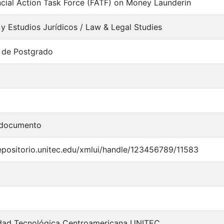
ncial Action Task Force (FATF) on Money Launderin
y Estudios Jurídicos / Law & Legal Studies
 de Postgrado
 documento
repositorio.unitec.edu/xmlui/handle/123456789/11583
idad Tecnológica Centroamericana UNITEC