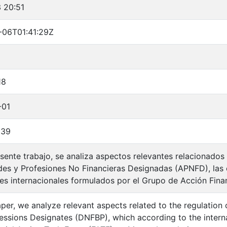
 20:51
-06T01:41:29Z
18
-01
Z39
esente trabajo, se analiza aspectos relevantes relacionados 
des y Profesiones No Financieras Designadas (APNFD), las 
es internacionales formulados por el Grupo de Acción Finan
aper, we analyze relevant aspects related to the regulation 
essions Designates (DNFBP), which according to the intern