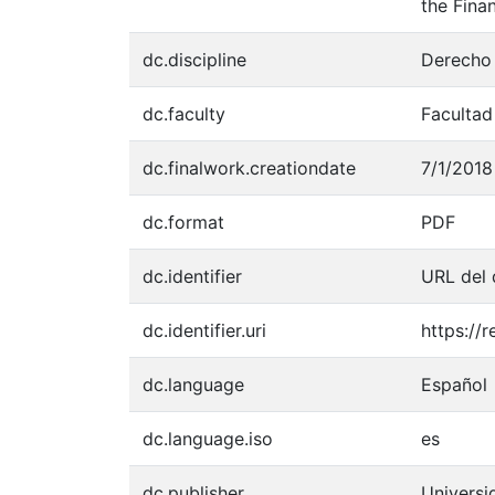
the Fina
dc.discipline
Derecho 
dc.faculty
Facultad
dc.finalwork.creationdate
7/1/2018
dc.format
PDF
dc.identifier
URL del
dc.identifier.uri
https://
dc.language
Español
dc.language.iso
es
dc.publisher
Univers