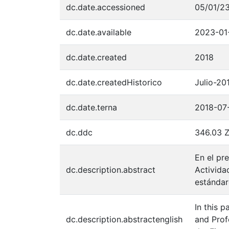
dc.date.accessioned
05/01/23
dc.date.available
2023-01
dc.date.created
2018
dc.date.createdHistorico
Julio-20
dc.date.terna
2018-07
dc.ddc
346.03 
En el pr
dc.description.abstract
Activida
estándar
In this p
dc.description.abstractenglish
and Prof