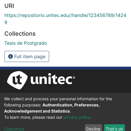
URI
https://repositorio.unitec.edu//handle/123456789/1424
9
Collections
Tesis de Postgrado
Full item page
We collect and process your personal information for the
UNIVERSIDAD TECNOLÓGICA CENTROAMERICANA UNITEC
following purposes:
Authentication, Preferences,
BOULEVARD KENNEDY, V-782, FRENTE A RESIDENCIAL HONDURAS.
TEGUCIGALPA, FRANCISCO MORAZÁN, 11101
Acknowledgement and Statistics
.
To learn more, please read our
privacy policy
.
© 2024 Todos los Derechos Reservados.
Customize
Decline
That's ok
Desarrollado en DSpace - Versión 7.6 por |
IGNITE