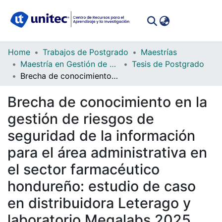
(curren
Log In
Communities
Home
Trabajos de Postgrado
Maestrías
&
Maestría en Gestión de Tecnologías de la Información
Tesis de Postgrado
Collections
Brecha de conocimiento en la gestión de riesgos de seguridad de la información para el área administrativa en el sector farmacéutico hondureño: estudio de caso en distribuidora Leterago y laboratorio Megalabs 2025
All of DSpace
Brecha de conocimiento en la
gestión de riesgos de
Statistics
seguridad de la información
para el área administrativa en
el sector farmacéutico
hondureño: estudio de caso
en distribuidora Leterago y
laboratorio Megalabs 2025