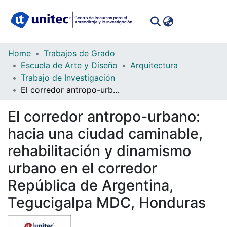
(curren
Log In
Communities
Home
Trabajos de Grado
&
Escuela de Arte y Diseño
Arquitectura
Collections
Trabajo de Investigación
El corredor antropo-urbano: hacia una ciudad caminable, rehabilitación y dinamismo urbano en el corredor República de Argentina, Tegucigalpa MDC, Honduras
All of DSpace
El corredor antropo-urbano:
Statistics
hacia una ciudad caminable,
rehabilitación y dinamismo
urbano en el corredor
República de Argentina,
Tegucigalpa MDC, Honduras