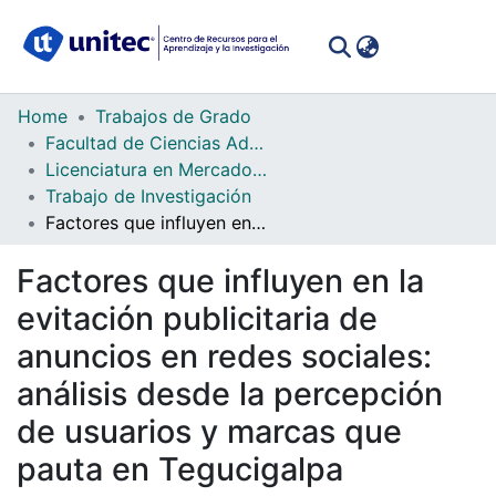
(curren
Log In
Communities
Home
Trabajos de Grado
&
Facultad de Ciencias Administrativas y Sociales
Collections
Licenciatura en Mercadotecnia
Trabajo de Investigación
All of DSpace
Factores que influyen en la evitación publicitaria de anuncios en redes sociales: análisis desde la percepción de usuarios y marcas que pauta en Tegucigalpa
Statistics
Factores que influyen en la
evitación publicitaria de
anuncios en redes sociales:
análisis desde la percepción
de usuarios y marcas que
pauta en Tegucigalpa