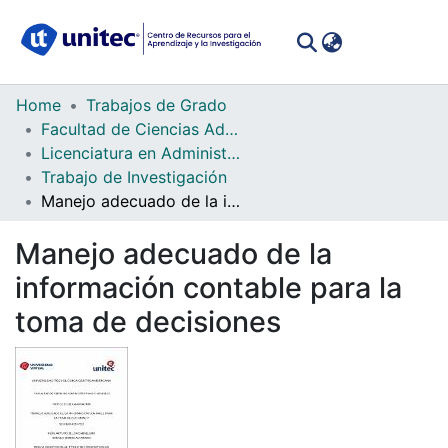
(curren
Log In
Communities
Home
Trabajos de Grado
&
Facultad de Ciencias Administrativas y Sociales
Collections
Licenciatura en Administración de Empresas
Trabajo de Investigación
All of DSpace
Manejo adecuado de la información contable para la toma de decisiones
Statistics
Manejo adecuado de la
información contable para la
toma de decisiones