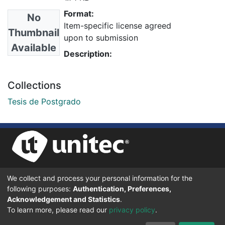
Format:
No
Item-specific license agreed
Thumbnail
upon to submission
Available
Description:
Collections
Tesis de Postgrado
We collect and process your personal information for the
UNIVERSIDAD TECNOLÓGICA CENTROAMERICANA UNITEC
following purposes:
Authentication, Preferences,
BOULEVARD KENNEDY, V-782, FRENTE A RESIDENCIAL HONDURAS.
TEGUCIGALPA, FRANCISCO MORAZÁN, 11101
Acknowledgement and Statistics
.
To learn more, please read our
privacy policy
.
© 2024 Todos los Derechos Reservados.