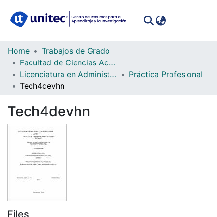
(curren
Log In
Communities
Home
Trabajos de Grado
&
Facultad de Ciencias Administrativas y Sociales
Collections
Licenciatura en Administración Industrial e Inteligencia de Negocios
Práctica Profesional
Tech4devhn
All of DSpace
Tech4devhn
Statistics
Files