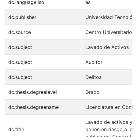
dc.language.iso
es
dc.publisher
Universidad Tecnológ
dc.source
Centro Universitario
dc.subject
Lavado de Activos
dc.subject
Auditor
dc.subject
Delitos
dc.thesis.degreelevel
Grado
dc.thesis.degreename
Licenciatura en Contad
Lavado de activos y fi
dc.title
ponen en riesgo a los
pública del Centro Un