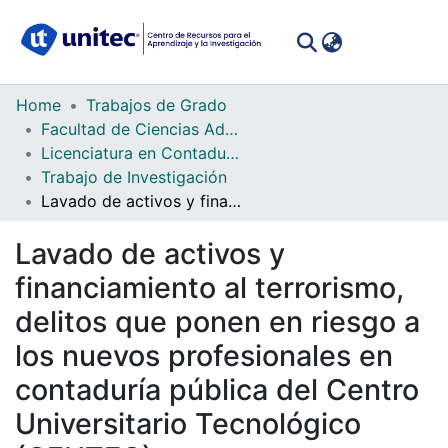
(curren
Log In
Communities
Home
Trabajos de Grado
&
Facultad de Ciencias Administrativas y Sociales
Collections
Licenciatura en Contaduría Pública y Finanzas
Trabajo de Investigación
All of DSpace
Lavado de activos y financiamiento al terrorismo, delitos que ponen en riesgo a los nuevos profesionales en contaduría pública del Centro Universitario Tecnológico (CEUTEC)
Statistics
Lavado de activos y
financiamiento al terrorismo,
delitos que ponen en riesgo a
los nuevos profesionales en
contaduría pública del Centro
Universitario Tecnológico