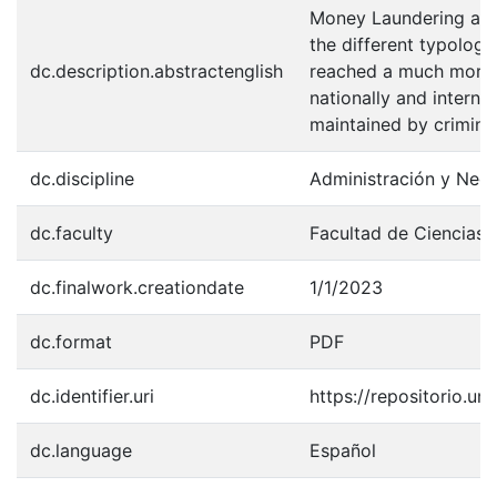
Money Laundering and 
the different typolog
dc.description.abstractenglish
reached a much more p
nationally and internat
maintained by crimina
dc.discipline
Administración y Neg
dc.faculty
Facultad de Ciencias 
dc.finalwork.creationdate
1/1/2023
dc.format
PDF
dc.identifier.uri
https://repositorio.u
dc.language
Español