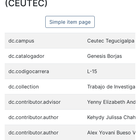
(CEUTEC)
Simple item page
dc.campus
Ceutec Tegucigalpa
dc.catalogador
Genesis Borjas
dc.codigocarrera
L-15
dc.collection
Trabajo de Investigac
dc.contributor.advisor
Yenny Elizabeth Andr
dc.contributor.author
Kehydy Julissa Chahi
dc.contributor.author
Alex Yovani Bueso Var