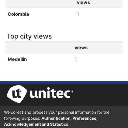
views
Colombia
1
Top city views
views
Medellín
1
We collect and process your personal information for the
UNIVERSIDAD TECNOLÓGICA CENTROAMERICANA UNITEC
following purposes:
Authentication, Preferences,
BOULEVARD KENNEDY, V-782, FRENTE A RESIDENCIAL HONDURAS.
TEGUCIGALPA, FRANCISCO MORAZÁN, 11101
Acknowledgement and Statistics
.