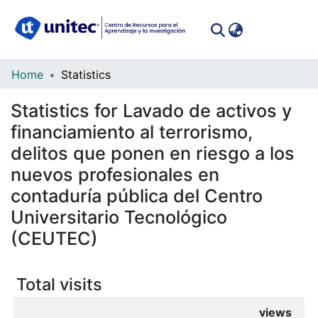
(curren
Log In
Communities
Home
Statistics
&
Statistics for Lavado de activos y
Collections
financiamiento al terrorismo,
All of DSpace
delitos que ponen en riesgo a los
nuevos profesionales en
contaduría pública del Centro
Universitario Tecnológico
(CEUTEC)
Total visits
views