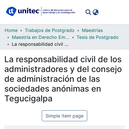
(curren
Log In
Communities
Home
Trabajos de Postgrado
Maestrías
&
Maestría en Derecho Empresarial
Tesis de Postgrado
Collections
La responsabilidad civil de los administradores y del consejo de administración de las sociedades anónimas en Tegucigalpa
All of DSpace
La responsabilidad civil de los
administradores y del consejo
Statistics
de administración de las
sociedades anónimas en
Tegucigalpa
Simple item page