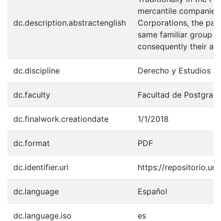
mercantile companies, 
dc.description.abstractenglish
Corporations, the part
same familiar group or
consequently their a
dc.discipline
Derecho y Estudios Ju
dc.faculty
Facultad de Postgrad
dc.finalwork.creationdate
1/1/2018
dc.format
PDF
dc.identifier.uri
https://repositorio.u
dc.language
Español
dc.language.iso
es