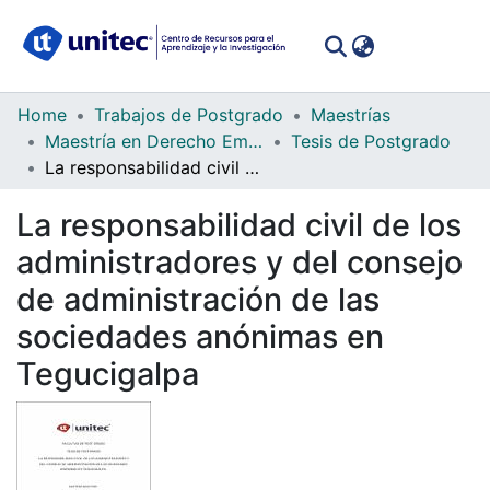
(curren
Log In
Communities
Home
Trabajos de Postgrado
Maestrías
&
Maestría en Derecho Empresarial
Tesis de Postgrado
Collections
La responsabilidad civil de los administradores y del consejo de administración de las sociedades anónimas en Tegucigalpa
All of DSpace
La responsabilidad civil de los
administradores y del consejo
Statistics
de administración de las
sociedades anónimas en
Tegucigalpa