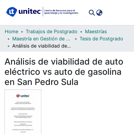
(curren
Log In
Communities
Home
Trabajos de Postgrado
Maestrías
&
Maestría en Gestión de Energía Renovable
Tesis de Postgrado
Collections
Análisis de viabilidad de auto eléctrico vs auto de gasolina en San Pedro Sula
All of DSpace
Análisis de viabilidad de auto
eléctrico vs auto de gasolina
Statistics
en San Pedro Sula