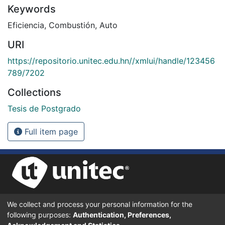
Keywords
Eficiencia
,
Combustión
,
Auto
URI
https://repositorio.unitec.edu.hn//xmlui/handle/123456
789/7202
Collections
Tesis de Postgrado
Full item page
We collect and process your personal information for the
UNIVERSIDAD TECNOLÓGICA CENTROAMERICANA UNITEC
following purposes:
Authentication, Preferences,
BOULEVARD KENNEDY, V-782, FRENTE A RESIDENCIAL HONDURAS.
TEGUCIGALPA, FRANCISCO MORAZÁN, 11101