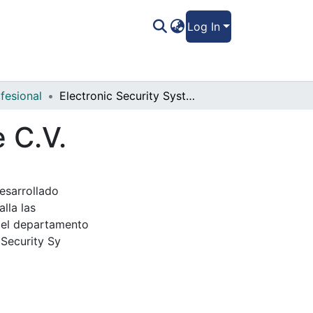
Log In
fesional
Electronic Security Systems S. de R.L. de C.V.
 C.V.
esarrollado
lla las
 el departamento
 Security Sy