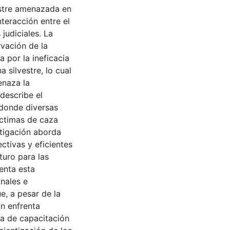
estre amenazada en
nteracción entre el
judiciales. La
rvación de la
 por la ineficacia
a silvestre, lo cual
enaza la
 describe el
, donde diversas
íctimas de caza
estigación aborda
ctivas y eficientes
turo para las
enta esta
onales e
e, a pesar de la
n enfrenta
lta de capacitación