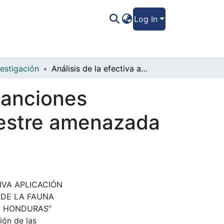
Log In
vestigación
Análisis de la efectiva aplicación de las sanciones penales en la protección de la fauna silvestre amenazada en el Distrito Central, Honduras.
 sanciones
lvestre amenazada
CTIVA APLICACIÓN
 DE LA FAUNA
, HONDURAS”
ión de las