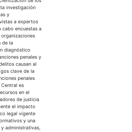
ncientización de los
ta investigación
cas y
vistas a expertos
 a cabo encuestas a
a organizaciones
 de la
un diagnóstico
sanciones penales y
delitos causan al
zgos clave de la
anciones penales
o Central es
recursos en el
adores de justicia
mente el impacto
co legal vigente
normativos y una
 y administrativas,