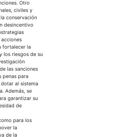
nciones. Otro
ales, civiles y
 la conservación
un desincentivo
estrategias
 acciones
 fortalecer la
y los riesgos de su
vestigación
de las sanciones
s penas para
 dotar al sistema
da. Además, se
ara garantizar su
cesidad de
 como para los
mover la
va de la