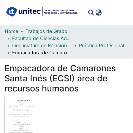
(curren
Log In
Communities
Home
Trabajos de Grado
&
Facultad de Ciencias Administrativas y Sociales
Collections
Licenciatura en Relaciones Internacionales
Práctica Profesional
Empacadora de Camarones Santa Inés (ECSI) área de recursos humanos
All of DSpace
Empacadora de Camarones
Statistics
Santa Inés (ECSI) área de
recursos humanos