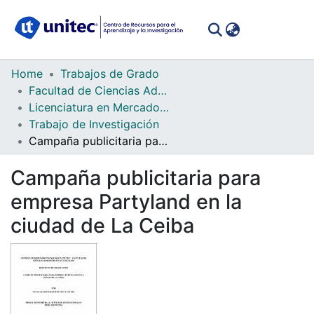
(curren
Log In
Communities
Home
Trabajos de Grado
&
Facultad de Ciencias Administrativas y Sociales
Collections
Licenciatura en Mercadotecnia
Trabajo de Investigación
All of DSpace
Campaña publicitaria para empresa Partyland en la ciudad de La Ceiba
Statistics
Campaña publicitaria para
empresa Partyland en la
ciudad de La Ceiba