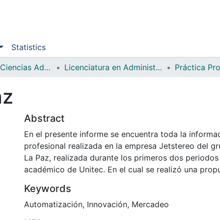
Statistics
Facultad de Ciencias Administrativas y Sociales
Licenciatura en Administración Industrial e Inteligencia de Negocios
Práctica Pro
az
Abstract
En el presente informe se encuentra toda la informac
profesional realizada en la empresa Jetstereo del g
La Paz, realizada durante los primeros dos periodos
académico de Unitec. En el cual se realizó una prop
Keywords
Automatización
,
Innovación
,
Mercadeo