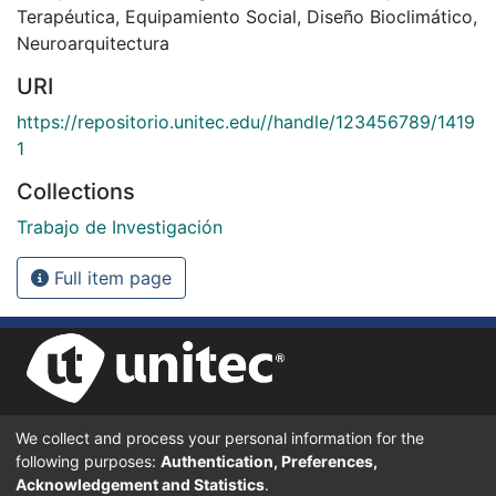
Terapéutica
,
Equipamiento Social
,
Diseño Bioclimático
,
Neuroarquitectura
URI
https://repositorio.unitec.edu//handle/123456789/1419
1
Collections
Trabajo de Investigación
Full item page
We collect and process your personal information for the
UNIVERSIDAD TECNOLÓGICA CENTROAMERICANA UNITEC
following purposes:
Authentication, Preferences,
BOULEVARD KENNEDY, V-782, FRENTE A RESIDENCIAL HONDURAS.
TEGUCIGALPA, FRANCISCO MORAZÁN, 11101
Acknowledgement and Statistics
.