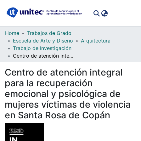
(curren
Log In
Communities
Home
Trabajos de Grado
&
Escuela de Arte y Diseño
Arquitectura
Collections
Trabajo de Investigación
Centro de atención integral para la recuperación emocional y psicológica de mujeres víctimas de violencia en Santa Rosa de Copán
All of DSpace
Centro de atención integral
Statistics
para la recuperación
emocional y psicológica de
mujeres víctimas de violencia
en Santa Rosa de Copán