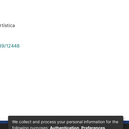
tística
789/12448
We collect and process your personal information for the
following purposes:
Authentication, Preferences,