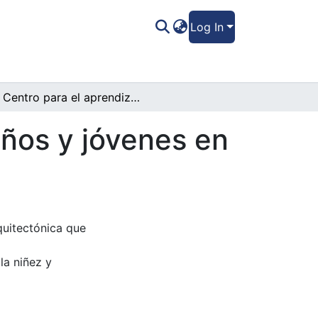
Log In
Centro para el aprendizaje artístico de niños y jóvenes en el Barrio Morazán, Tegucigalpa
iños y jóvenes en
quitectónica que
la niñez y