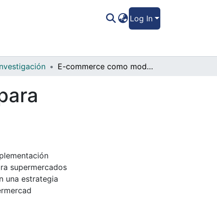
Log In
Investigación
E-commerce como modelo de negocios para supermercados
para
mplementación
ara supermercados
n una estrategia
permercad