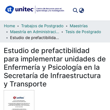
(curren
Log In
Communities
Home
Trabajos de Postgrado
Maestrías
&
Maestría en Administración de Proyectos
Tesis de Postgrado
Collections
Estudio de prefactibilidad para implementar unidades de Enfermería y Psicología en la Secretaría de Infraestructura y Transporte
All of DSpace
Estudio de prefactibilidad
para implementar unidades de
Statistics
Enfermería y Psicología en la
Secretaría de Infraestructura
y Transporte