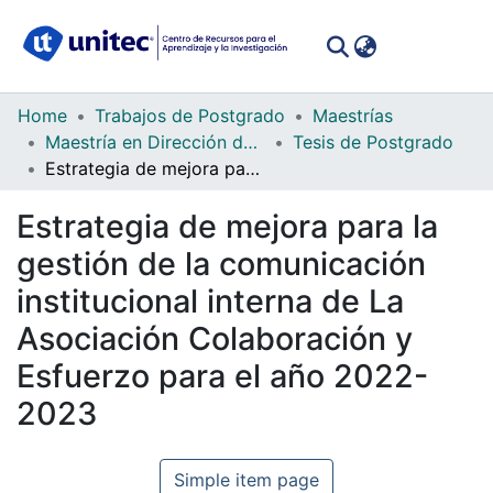
(curren
Log In
Communities
Home
Trabajos de Postgrado
Maestrías
&
Maestría en Dirección de la Comunicación Corporativa
Tesis de Postgrado
Collections
Estrategia de mejora para la gestión de la comunicación institucional interna de La Asociación Colaboración y Esfuerzo para el año 2022-2023
All of DSpace
Estrategia de mejora para la
gestión de la comunicación
Statistics
institucional interna de La
Asociación Colaboración y
Esfuerzo para el año 2022-
2023
Simple item page