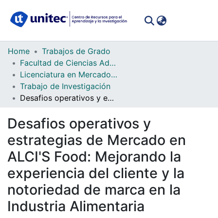
(curren
Log In
Communities
Home
Trabajos de Grado
&
Facultad de Ciencias Administrativas y Sociales
Collections
Licenciatura en Mercadotecnia
Trabajo de Investigación
All of DSpace
Desafios operativos y estrategias de Mercado en ALCI'S Food: Mejorando la experiencia del cliente y la notoriedad de marca en la Industria Alimentaria
Statistics
Desafios operativos y
estrategias de Mercado en
ALCI'S Food: Mejorando la
experiencia del cliente y la
notoriedad de marca en la
Industria Alimentaria