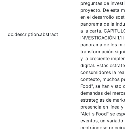
preguntas de investiga
proyecto. De esta man
en el desarrollo soste
panorama de la indust
a la carta. CAPITUL
dc.description.abstract
INVESTIGACIÓN 1.1 Intr
panorama de los micr
transformación signifi
y la creciente implem
digital. Estas estrateg
consumidores la reali
contexto, muchos pequ
Food", se han visto co
demandas del mercado
estrategias de marketi
presencia en línea y m
"Alci´s Food" se espec
eventos, un variado me
centrándose principal