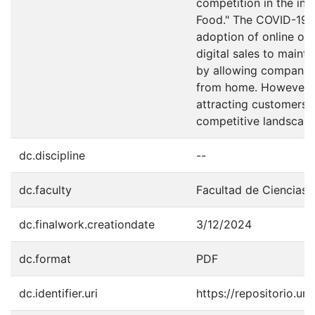
competition in the indu
Food." The COVID-19 p
adoption of online or
digital sales to maint
by allowing companies,
from home. However, 
attracting customers 
competitive landscape
dc.discipline
--
dc.faculty
Facultad de Ciencias 
dc.finalwork.creationdate
3/12/2024
dc.format
PDF
dc.identifier.uri
https://repositorio.u