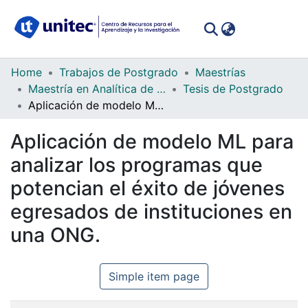
(curren
Log In
Communities
Home
Trabajos de Postgrado
Maestrías
&
Maestría en Analítica de Negocios
Tesis de Postgrado
Collections
Aplicación de modelo ML para analizar los programas que potencian el éxito de jóvenes egresados de instituciones en una ONG.
All of DSpace
Aplicación de modelo ML para
analizar los programas que
Statistics
potencian el éxito de jóvenes
egresados de instituciones en
una ONG.
Simple item page