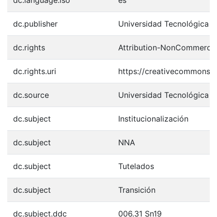
dc.language.iso
es
dc.publisher
Universidad Tecnológica 
dc.rights
Attribution-NonCommercial-
dc.rights.uri
https://creativecommons.o
dc.source
Universidad Tecnológica 
dc.subject
Institucionalización
dc.subject
NNA
dc.subject
Tutelados
dc.subject
Transición
dc.subject.ddc
006.31 Sn19