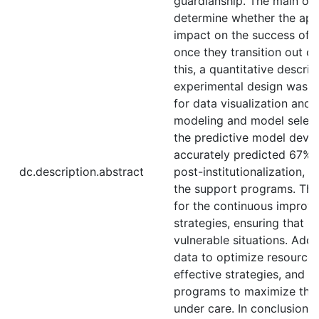
guardianship. The main obje
determine whether the app
impact on the success of 
once they transition out of
this, a quantitative descr
experimental design was i
for data visualization and 
modeling and model selecti
the predictive model deve
accurately predicted 67% 
dc.description.abstract
post-institutionalization, 
the support programs. The
for the continuous improve
strategies, ensuring that 
vulnerable situations. Addi
data to optimize resource a
effective strategies, and s
programs to maximize the 
under care. In conclusion, 