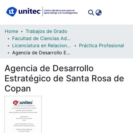
(curren
Log In
Communities
Home
Trabajos de Grado
&
Facultad de Ciencias Administrativas y Sociales
Collections
Licenciatura en Relaciones Internacionales
Práctica Profesional
Agencia de Desarrollo Estratégico de Santa Rosa de Copan
All of DSpace
Agencia de Desarrollo
Statistics
Estratégico de Santa Rosa de
Copan