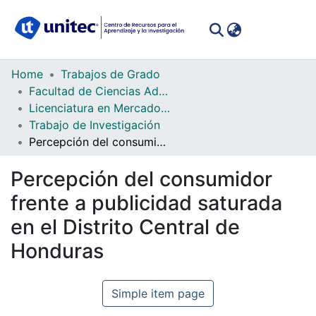
(curren
Log In
Communities
Home
Trabajos de Grado
&
Facultad de Ciencias Administrativas y Sociales
Collections
Licenciatura en Mercadotecnia
Trabajo de Investigación
All of DSpace
Percepción del consumidor frente a publicidad saturada en el Distrito Central de Honduras
Statistics
Percepción del consumidor
frente a publicidad saturada
en el Distrito Central de
Honduras
Simple item page