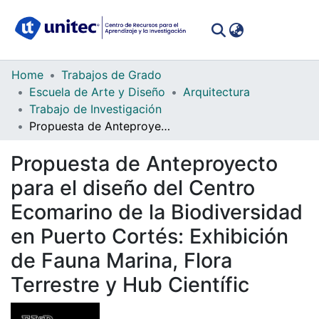
(curren
Log In
Communities
Home
Trabajos de Grado
&
Escuela de Arte y Diseño
Arquitectura
Collections
Trabajo de Investigación
Propuesta de Anteproyecto para el diseño del Centro Ecomarino de la Biodiversidad en Puerto Cortés: Exhibición de Fauna Marina, Flora Terrestre y Hub Científic
All of DSpace
Propuesta de Anteproyecto
Statistics
para el diseño del Centro
Ecomarino de la Biodiversidad
en Puerto Cortés: Exhibición
de Fauna Marina, Flora
Terrestre y Hub Científic