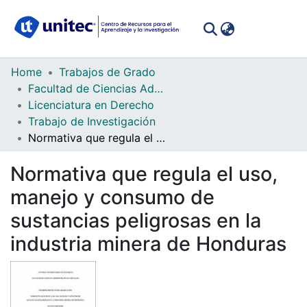
(curren
Log In
Communities
Home
Trabajos de Grado
&
Facultad de Ciencias Administrativas y Sociales
Collections
Licenciatura en Derecho
Trabajo de Investigación
All of DSpace
Normativa que regula el uso, manejo y consumo de sustancias peligrosas en la industria minera de Honduras
Statistics
Normativa que regula el uso,
manejo y consumo de
sustancias peligrosas en la
industria minera de Honduras