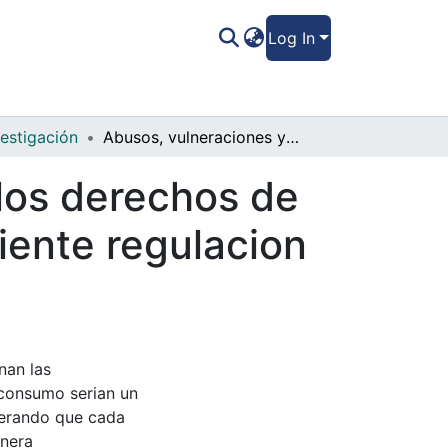
Log In
vestigación
Abusos, vulneraciones y afectaciones a los derechos de los consumidores derivados de la insuficiente regulacion a los contratos de Adhesión
los derechos de
iente regulacion
nan las
e consumo serian un
derando que cada
anera