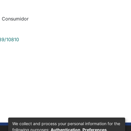
,
Consumidor
789/10810
We collect and process your personal information for the
following purposes:
Authentication, Preferences,