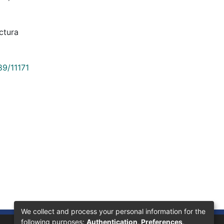
ctura
89/11171
We collect and process your personal information for the
following purposes:
Authentication, Preferences,