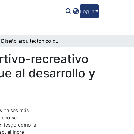
Log In
Diseño arquitectónico de complejo deportivo-recreativo para la juventud de Juticalpa, con enfoque al desarrollo y La Paz
tivo-recreativo
e al desarrollo y
os países más
ómeno se
e riesgo como la
d, el incre