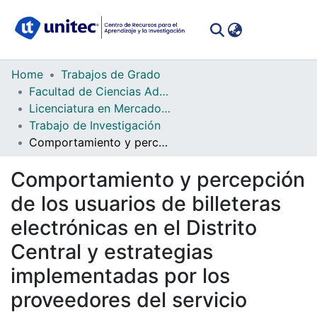
(curren
Log In
Communities
Home
Trabajos de Grado
&
Facultad de Ciencias Administrativas y Sociales
Collections
Licenciatura en Mercadotecnia
Trabajo de Investigación
All of DSpace
Comportamiento y percepción de los usuarios de billeteras electrónicas en el Distrito Central y estrategias implementadas por los proveedores del servicio
Statistics
Comportamiento y percepción
de los usuarios de billeteras
electrónicas en el Distrito
Central y estrategias
implementadas por los
proveedores del servicio