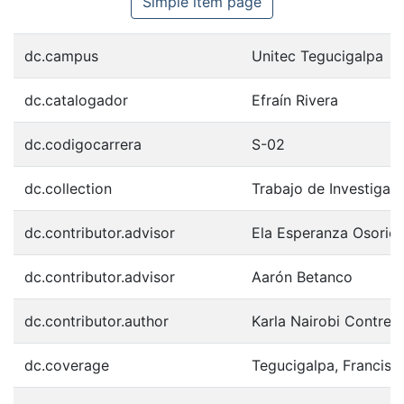
Simple item page
dc.campus
Unitec Tegucigalpa
dc.catalogador
Efraín Rivera
dc.codigocarrera
S-02
dc.collection
Trabajo de Investigac
dc.contributor.advisor
Ela Esperanza Osorio
dc.contributor.advisor
Aarón Betanco
dc.contributor.author
Karla Nairobi Contrer
dc.coverage
Tegucigalpa, Francis