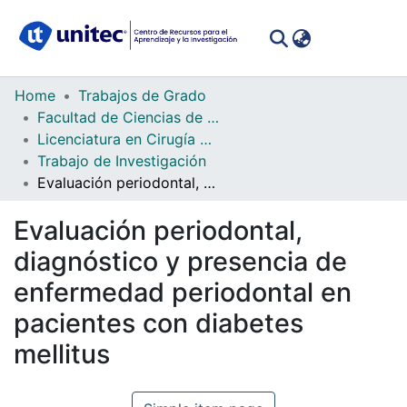
(curren
Log In
Communities
Home
Trabajos de Grado
&
Facultad de Ciencias de la Salud
Collections
Licenciatura en Cirugía Dental
Trabajo de Investigación
All of DSpace
Evaluación periodontal, diagnóstico y presencia de enfermedad periodontal en pacientes con diabetes mellitus
Statistics
Evaluación periodontal,
diagnóstico y presencia de
enfermedad periodontal en
pacientes con diabetes
mellitus