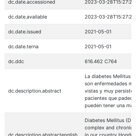
dc.date.accessioned
2023-03-28T15:27:24
dc.date.available
2023-03-28T15:27:24
dc.date.issued
2021-05-01
dc.date.terna
2021-05-01
dc.ddc
616.462 C764
La diabetes Mellitus 
son enfermedades muy
dc.description.abstract
vistas y muy persiste
pacientes que padece
pueden tener una may
Diabetes Mellitus (DM
complex and chronic d
dc.description.abstractenglish
in our country Hondur