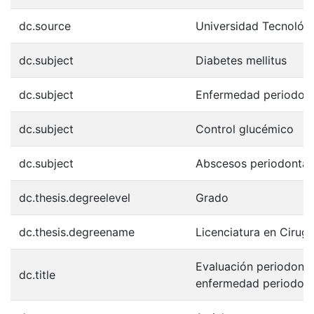
dc.source
Universidad Tecnológ
dc.subject
Diabetes mellitus
dc.subject
Enfermedad periodont
dc.subject
Control glucémico
dc.subject
Abscesos periodontal
dc.thesis.degreelevel
Grado
dc.thesis.degreename
Licenciatura en Cirugí
Evaluación periodonta
dc.title
enfermedad periodonta