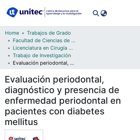
(curren
Log In
Communities
Home
Trabajos de Grado
&
Facultad de Ciencias de la Salud
Collections
Licenciatura en Cirugía Dental
Trabajo de Investigación
All of DSpace
Evaluación periodontal, diagnóstico y presencia de enfermedad periodontal en pacientes con diabetes mellitus
Statistics
Evaluación periodontal,
diagnóstico y presencia de
enfermedad periodontal en
pacientes con diabetes
mellitus