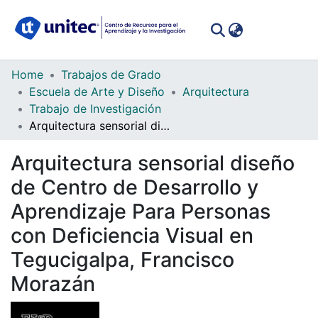
(curren
Log In
Communities
Home
Trabajos de Grado
&
Escuela de Arte y Diseño
Arquitectura
Collections
Trabajo de Investigación
Arquitectura sensorial diseño de Centro de Desarrollo y Aprendizaje Para Personas con Deficiencia Visual en Tegucigalpa, Francisco Morazán
All of DSpace
Arquitectura sensorial diseño
Statistics
de Centro de Desarrollo y
Aprendizaje Para Personas
con Deficiencia Visual en
Tegucigalpa, Francisco
Morazán