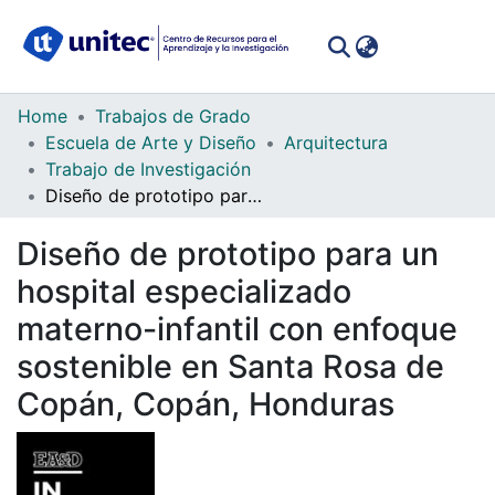
(curren
Log In
Communities
Home
Trabajos de Grado
&
Escuela de Arte y Diseño
Arquitectura
Collections
Trabajo de Investigación
Diseño de prototipo para un hospital especializado materno-infantil con enfoque sostenible en Santa Rosa de Copán, Copán, Honduras
All of DSpace
Diseño de prototipo para un
Statistics
hospital especializado
materno-infantil con enfoque
sostenible en Santa Rosa de
Copán, Copán, Honduras