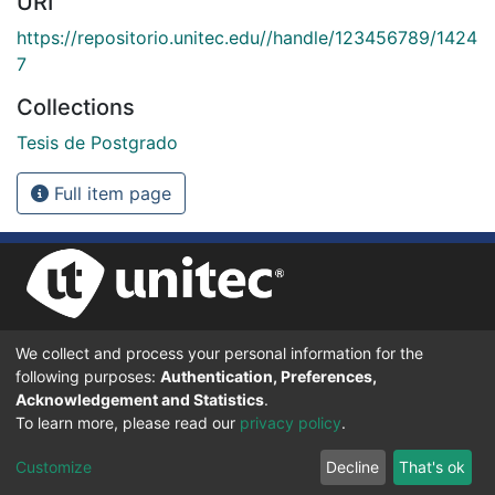
URI
https://repositorio.unitec.edu//handle/123456789/1424
7
Collections
Tesis de Postgrado
Full item page
We collect and process your personal information for the
UNIVERSIDAD TECNOLÓGICA CENTROAMERICANA UNITEC
following purposes:
Authentication, Preferences,
BOULEVARD KENNEDY, V-782, FRENTE A RESIDENCIAL HONDURAS.
TEGUCIGALPA, FRANCISCO MORAZÁN, 11101
Acknowledgement and Statistics
.
To learn more, please read our
privacy policy
.
© 2024 Todos los Derechos Reservados.
Customize
Decline
That's ok
Desarrollado en DSpace - Versión 7.6 por |
IGNITE