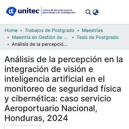
(curren
Log In
Communities
Home
Trabajos de Postgrado
Maestrías
&
Maestría en Gestión de Tecnologías de la Información
Tesis de Postgrado
Collections
Análisis de la percepción en la integración de visión e inteligencia artificial en el monitoreo de seguridad física y cibernética: caso servicio Aeroportuario Nacional, Honduras, 2024
All of DSpace
Análisis de la percepción en la
integración de visión e
Statistics
inteligencia artificial en el
monitoreo de seguridad física
y cibernética: caso servicio
Aeroportuario Nacional,
Honduras, 2024